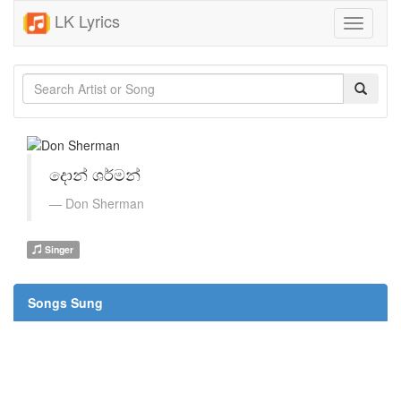
LK Lyrics
Toggle
navigati
දොන් ශර්මන්
Don Sherman
Singer
Songs Sung