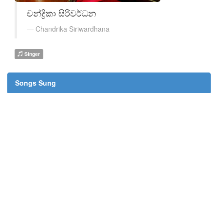
චන්ද්‍රිකා සිරිවර්ධන
Chandrika Siriwardhana
Singer
Songs Sung